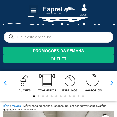
PROMOÇÕES DA SEMANA
OUTLET
Início
/
Móveis
/ Móvel casa de banho suspenso 100 cm cor denver com lavatório –
Imagem meramente ilustrativa.
LORENA