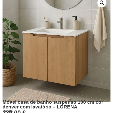
Móvel casa de banho suspenso 100 cm cor
denver com lavatório – LORENA
Desde
239,00
€