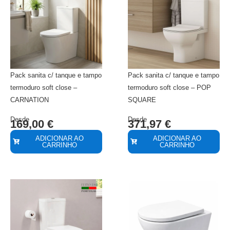
Pack sanita c/ tanque e tampo
Pack sanita c/ tanque e tampo
termoduro soft close –
termoduro soft close – POP
CARNATION
SQUARE
Desde
Desde
169,00
€
371,97
€
ADICIONAR AO
ADICIONAR AO
CARRINHO
CARRINHO