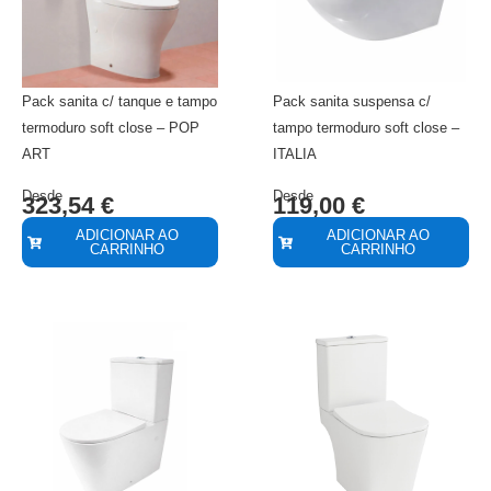
Pack sanita c/ tanque e tampo
Pack sanita suspensa c/
termoduro soft close – POP
tampo termoduro soft close –
ART
ITALIA
Desde
Desde
323,54
€
119,00
€
ADICIONAR AO
ADICIONAR AO
CARRINHO
CARRINHO