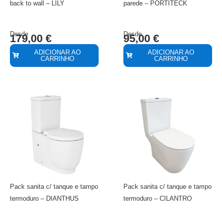
back to wall – LILY
parede – PORTITECK
Desde
Desde
179,00
€
95,00
€
ADICIONAR AO
ADICIONAR AO
CARRINHO
CARRINHO
Pack sanita c/ tanque e tampo
Pack sanita c/ tanque e tampo
termoduro – DIANTHUS
termoduro – CILANTRO