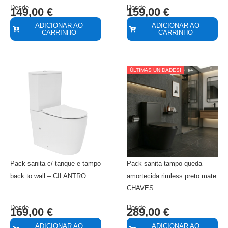
Desde
Desde
149,00
€
159,00
€
ADICIONAR AO
ADICIONAR AO
CARRINHO
CARRINHO
ÚLTIMAS UNIDADES!
Pack sanita c/ tanque e tampo
Pack sanita tampo queda
back to wall – CILANTRO
amortecida rimless preto mate
CHAVES
Desde
Desde
169,00
€
289,00
€
ADICIONAR AO
ADICIONAR AO