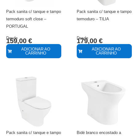
Pack sanita c/ tanque e tampo
Pack sanita c/ tanque e tampo
termoduro soft close –
termoduro – TILIA
PORTUGAL
Desde
Desde
159,00
€
179,00
€
ADICIONAR AO
ADICIONAR AO
CARRINHO
CARRINHO
Pack sanita c/ tanque e tampo
Bidé branco encostado a