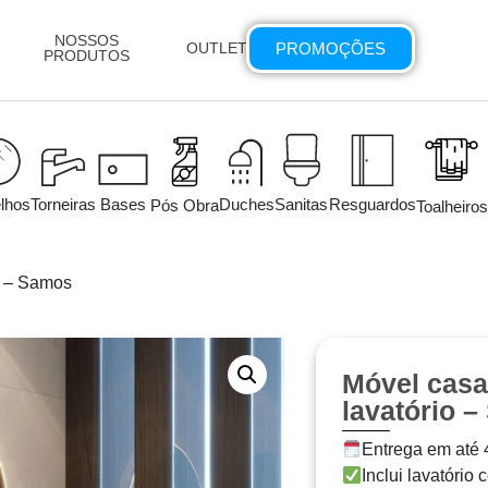
NOSSOS
PROMOÇÕES
OUTLET
PRODUTOS
lhos
Torneiras
Bases
Duches
Sanitas
Resguardos
Pós Obra
Toalheiros
o – Samos
Móvel cas
lavatório 
Entrega em até
Inclui lavatório