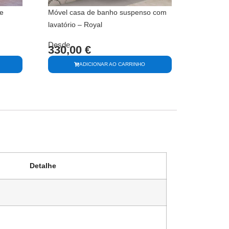
e
Móvel casa de banho suspenso com
lavatório – Royal
Desde
330,00
€
ADICIONAR AO CARRINHO
Detalhe