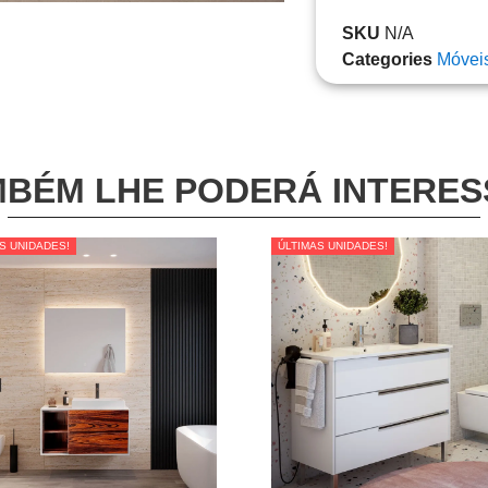
SKU
N/A
Categories
Móvei
BÉM LHE PODERÁ INTERE
S UNIDADES!
S UNIDADES!
ÚLTIMAS UNIDADES!
ÚLTIMAS UNIDADES!