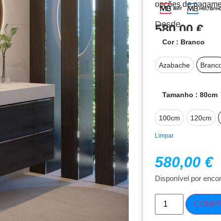
opções de pagame
Desde
580,00
€
Cor
: Branco
Azabache
Branc
Tamanho
: 80cm
100cm
120cm
Limpar
580,00
€
Disponível por enc
COMP