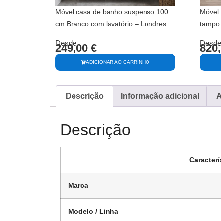
Móvel casa de banho suspenso 100
Móvel 
cm Branco com lavatório – Londres
tampo 
Desde
Desde
249,00
€
820
ADICIONAR AO CARRINHO
Descrição
Informação adicional
A
Descrição
Caracterí
Marca
Modelo / Linha