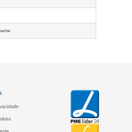
abache
s
ivacidade
ookies
iente