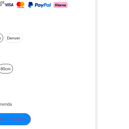
nto
o
Denver
80cm
omenda
RAR AGORA