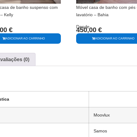
casa de banho suspenso com
Móvel casa de banho com pés 
– Kelly
lavatório – Bahia
Desde
,00
€
450,00
€
ADICIONAR AO CARRINHO
ADICIONAR AO CARRINHO
valiações (0)
stica
Moovlux
Samos