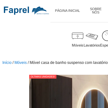
SOBRE
PÁGINA INICIAL
NÓS
Móveis
Lavatórios
Espe
Início
/
Móveis
/ Móvel casa de banho suspenso com lavatóri
ÚLTIMAS UNIDADES!