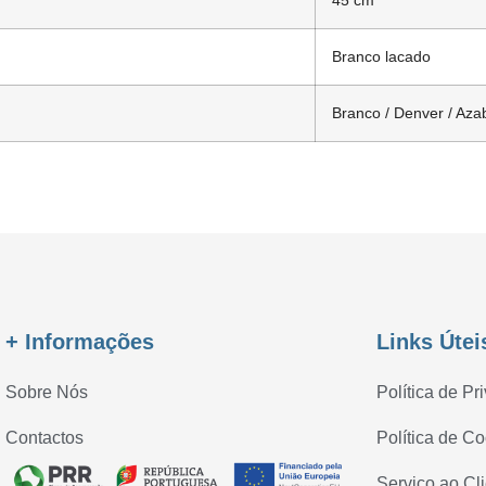
45 cm
Branco lacado
Branco / Denver / Az
+ Informações
Links Útei
Sobre Nós
Política de Pr
Contactos
Política de C
Serviço ao Cl