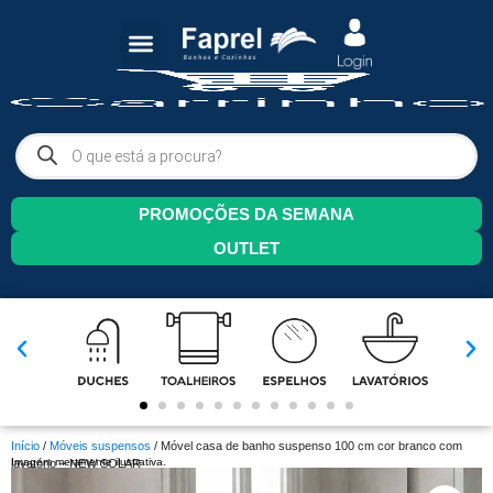
PROMOÇÕES DA SEMANA
OUTLET
Início
/
Móveis suspensos
/ Móvel casa de banho suspenso 100 cm cor branco com
Imagem meramente ilustrativa.
lavatório – NEW SOLAR