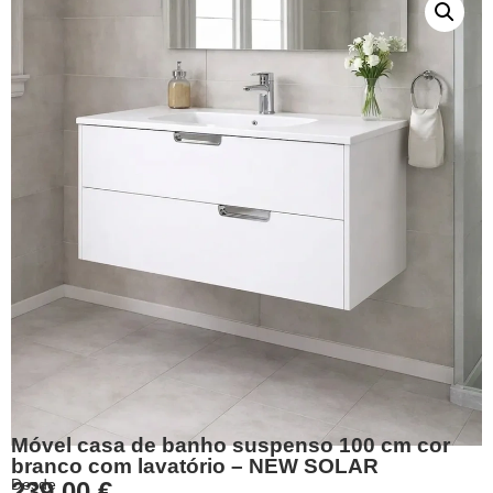
Móvel casa de banho suspenso 100 cm cor
branco com lavatório – NEW SOLAR
Desde
239,00
€