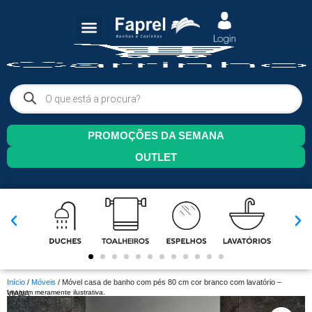
PROMOÇÕES DA SEMANA
OUTLET
Início
/
Móveis
/ Móvel casa de banho com pés 80 cm cor branco com lavatório –
Imagem meramente ilustrativa.
VIANA