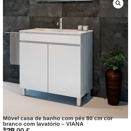
Móvel casa de banho com pés 80 cm cor
branco com lavatório – VIANA
Desde
129,00
€