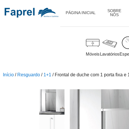
SOBRE
PÁGINA INICIAL
NÓS
Móveis
Lavatórios
Espe
Início
/
Resguardo
/
1+1
/ Frontal de duche com 1 porta fixa e