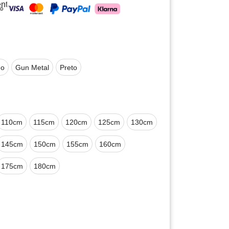
nto
do
Gun Metal
Preto
110cm
115cm
120cm
125cm
130cm
145cm
150cm
155cm
160cm
175cm
180cm