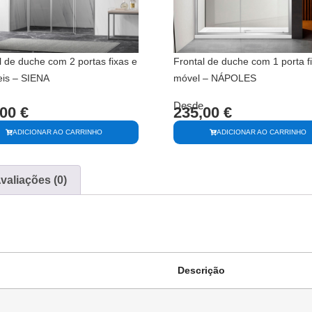
l de duche com 2 portas fixas e
Frontal de duche com 1 porta f
is – SIENA
móvel – NÁPOLES
Desde
,00
€
235,00
€
ADICIONAR AO CARRINHO
ADICIONAR AO CARRINHO
valiações (0)
Descrição