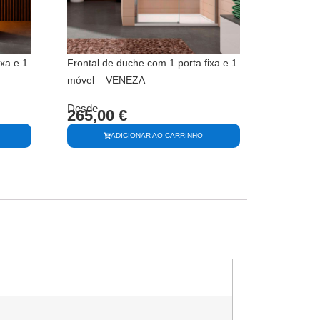
ixa e 1
Frontal de duche com 1 porta fixa e 1
móvel – VENEZA
Desde
265,00
€
ADICIONAR AO CARRINHO