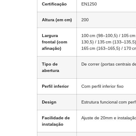
Certificação
EN1250
Altura (em cm)
200
Largura
100 cm (98–100,5) / 105 cm 
frontal (com
130,5) / 135 cm (133–135,5)
afinação)
165 cm (163–165,5) / 170 c
Tipo de
De correr (portas centrais d
abertura
Perfil inferior
Com perfil inferior fixo
Design
Estrutura funcional com perfi
Facilidade de
Ajuste de 20mm e instalação
instalação