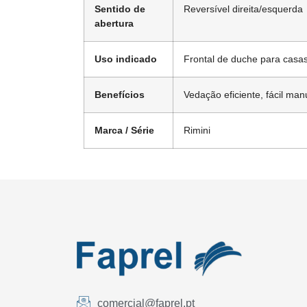
Sentido de
Reversível direita/esquerda
abertura
Uso indicado
Frontal de duche para casa
Benefícios
Vedação eficiente, fácil m
Marca / Série
Rimini
comercial@faprel.pt