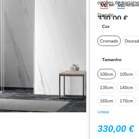
opções de pagame
Desde
330,00
€
Cor
Cromado
Doura
Tamanho
100cm
105cm
135cm
140cm
165cm
170cm
Limpar
330,00
€