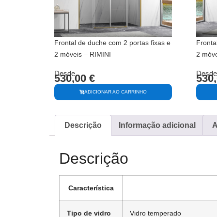
Frontal de duche com 2 portas fixas e
Fronta
2 móveis – RIMINI
2 móve
Desde
Desde
530,00
€
530
ADICIONAR AO CARRINHO
Descrição
Informação adicional
A
Descrição
Característica
Tipo de vidro
Vidro temperado