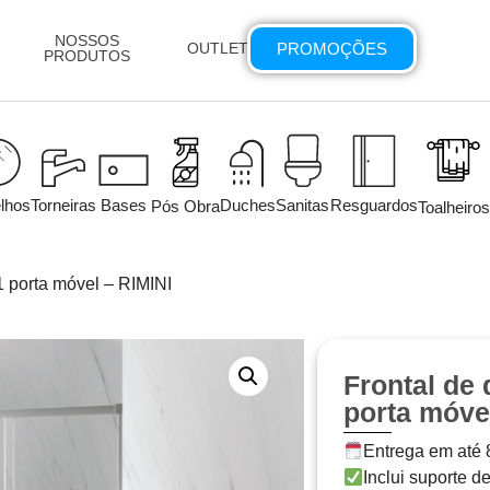
NOSSOS
PROMOÇÕES
OUTLET
PRODUTOS
lhos
Torneiras
Bases
Duches
Sanitas
Resguardos
Pós Obra
Toalheiros
 1 porta móvel – RIMINI
Frontal de 
porta móve
Entrega em até 8
Inclui suporte de