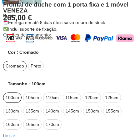
Frontal de duche com 1 porta fixa e 1 móvel –
VENEZA
Desde
265,00
€
Entrega em até 8 dias úteis salvo rotura de stock.
Inclui suporte de fixação.
Opções de pagamento:
Cor
: Cromado
Cromado
Preto
Tamanho
: 100cm
100cm
105cm
110cm
115cm
120cm
125cm
130cm
135cm
140cm
145cm
150cm
155cm
160cm
165cm
170cm
Limpar