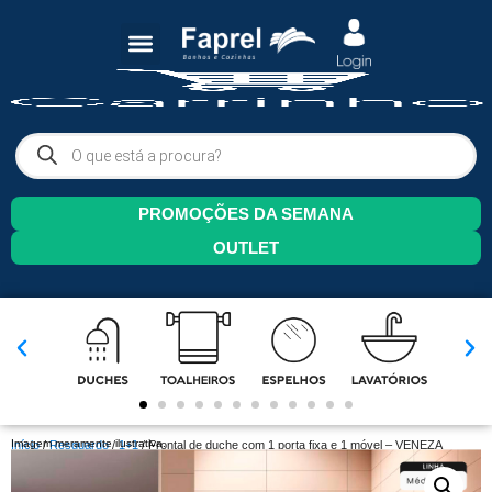
PROMOÇÕES DA SEMANA
OUTLET
Imagem meramente ilustrativa.
Início
/
Resguardo
/
1+1
/ Frontal de duche com 1 porta fixa e 1 móvel – VENEZA