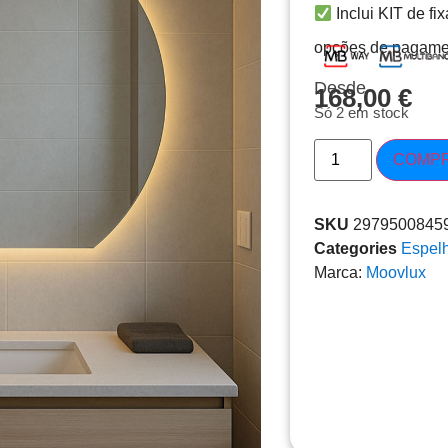
Inclui KIT de fi
opções de pagame
Desde
168,00
€
Só 2 em stock
COMP
SKU
2979500845
Categories
Espel
Marca:
Moovlux