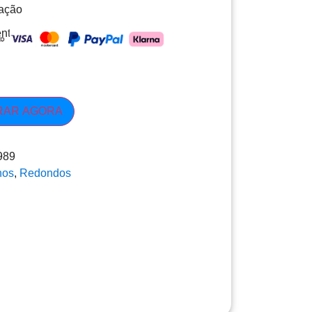
xação
nto
RAR AGORA
989
hos
,
Redondos