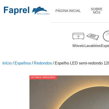
SOBRE
PÁGINA INICIAL
NÓS
Móveis
Lavatórios
Espe
Início
/
Espelhos
/
Redondos
/ Espelho LED semi-redondo 12
ÚLTIMAS UNIDADES!