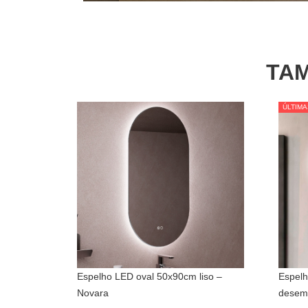
TAM
ÚLTIMA
ÚLTIMA
Espelho LED oval 50x90cm liso –
Espel
Novara
desem