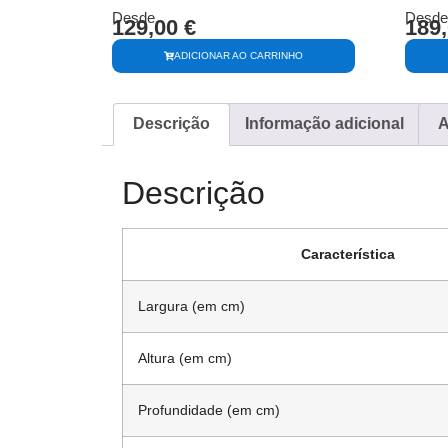
Desde
Desde
129,00
€
189
ADICIONAR AO CARRINHO
Descrição
Informação adicional
A
Descrição
Característica
Largura (em cm)
Altura (em cm)
Profundidade (em cm)