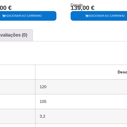
Desde
,00
€
139,00
€
ADICIONAR AO CARRINHO
ADICIONAR AO CARRINHO
valiações (0)
Desc
120
105
3,2