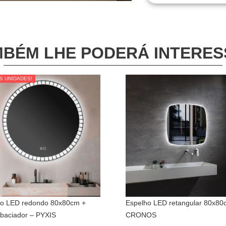
BÉM LHE PODERÁ INTERE
S UNIDADES!
S UNIDADES!
ho LED redondo 80x80cm +
Espelho LED retangular 80x80
baciador – PYXIS
CRONOS