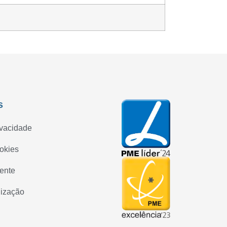
s
ivacidade
ookies
iente
lização