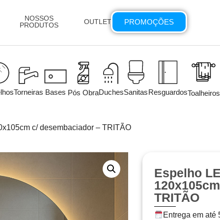
NOSSOS
PROMOÇÕES
OUTLET
PRODUTOS
lhos
Torneiras
Bases
Duches
Sanitas
Resguardos
Pós Obra
Toalheiros
0x105cm c/ desembaciador – TRITÃO
Espelho L
120x105cm 
TRITÃO
Entrega em até 5