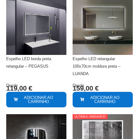
Espelho LED borda preta
Espelho LED retangular
retangular – PEGASUS
100x70cm moldura preta –
LUANDA
Desde
Desde
119,00
€
159,00
€
ADICIONAR AO
ADICIONAR AO
CARRINHO
CARRINHO
ÚLTIMAS UNIDADES!