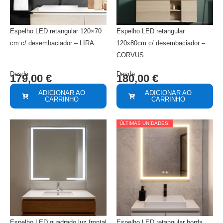
Espelho LED retangular 120×70
Espelho LED retangular
cm c/ desembaciador – LIRA
120x80cm c/ desembaciador –
CORVUS
Desde
Desde
179,00
€
180,00
€
ADICIONAR AO
ADICIONAR AO
CARRINHO
CARRINHO
ÚLTIMAS UNIDADES!
Espelho LED quadrado luz frontal
Espelho LED retangular borda