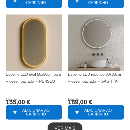
CARRINHO
CARRINHO
Espelho LED oval 50x90cm ouro
Espelho LED redondo 80x80cm
+ desembaciador – PERSEU
+ desembaciador – SAGITTA
Desde
Desde
155,00
€
189,00
€
ADICIONAR AO
ADICIONAR AO
CARRINHO
CARRINHO
VER MAIS