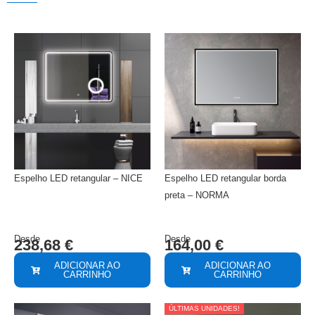
Espelho LED retangular – NICE
Espelho LED retangular borda
preta – NORMA
Desde
Desde
238,68
€
164,00
€
ADICIONAR AO
ADICIONAR AO
CARRINHO
CARRINHO
ÚLTIMAS UNIDADES!