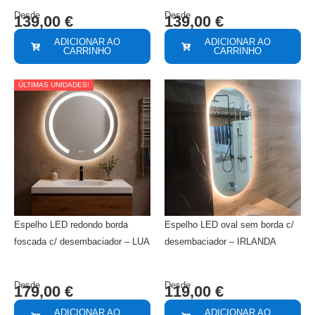
Desde
Desde
139,00
€
139,00
€
ADICIONAR AO
ADICIONAR AO
CARRINHO
CARRINHO
ÚLTIMAS UNIDADES!
Espelho LED redondo borda
Espelho LED oval sem borda c/
foscada c/ desembaciador – LUA
desembaciador – IRLANDA
Desde
Desde
179,00
€
119,00
€
ADICIONAR AO
ADICIONAR AO