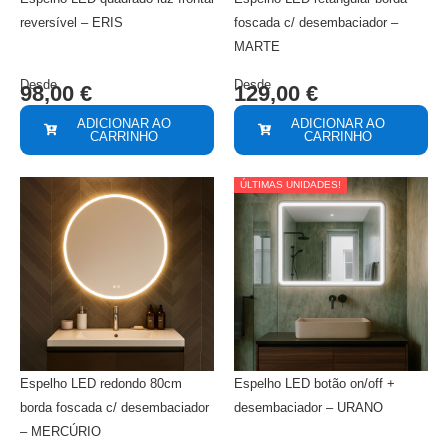
reversível – ERIS
foscada c/ desembaciador –
MARTE
Desde
Desde
98,00
€
129,00
€
ADICIONAR AO
ADICIONAR AO
CARRINHO
CARRINHO
ÚLTIMAS UNIDADES!
Espelho LED redondo 80cm
Espelho LED botão on/off +
borda foscada c/ desembaciador
desembaciador – URANO
– MERCÚRIO