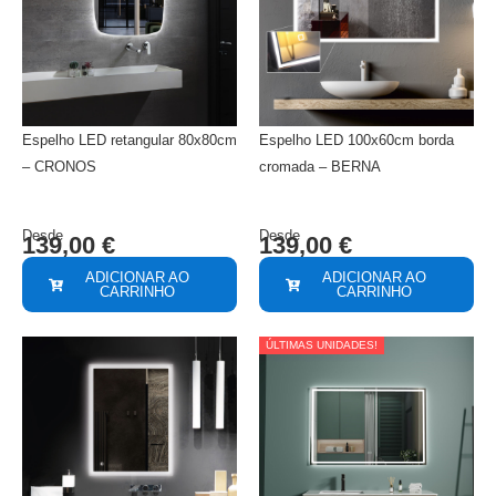
Espelho LED retangular 80x80cm
Espelho LED 100x60cm borda
– CRONOS
cromada – BERNA
Desde
Desde
139,00
€
139,00
€
ADICIONAR AO
ADICIONAR AO
CARRINHO
CARRINHO
ÚLTIMAS UNIDADES!