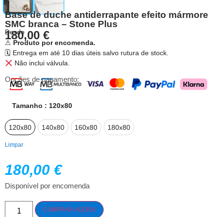
Base de duche antiderrapante efeito mármore
SMC branca – Stone Plus
Desde
180,00
€
⚠
Produto por encomenda.
🗓 Entrega em até 10 dias úteis salvo rutura de stock.
Não inclui válvula.
Opções de pagamento:
Tamanho
: 120x80
120x80
140x80
160x80
180x80
Limpar
180,00
€
Disponível por encomenda
COMPRAR AGORA