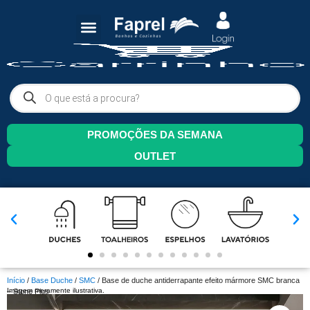
PROMOÇÕES DA SEMANA
OUTLET
Início
/
Base Duche
/
SMC
/ Base de duche antiderrapante efeito mármore SMC branca
Imagem meramente ilustrativa.
– Stone Plus