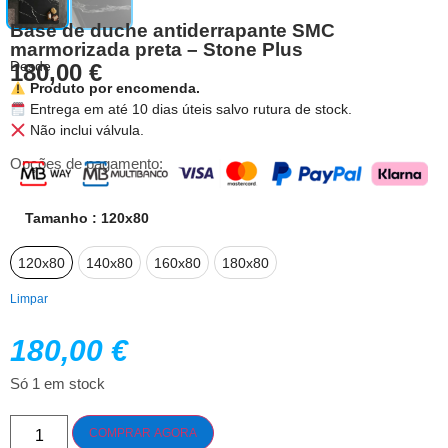
Base de duche antiderrapante SMC
marmorizada preta – Stone Plus
Desde
180,00
€
Produto por encomenda.
Entrega em até 10 dias úteis salvo rutura de stock.
Não inclui válvula.
Opções de pagamento:
Tamanho
: 120x80
120x80
140x80
160x80
180x80
Limpar
180,00
€
Só 1 em stock
COMPRAR AGORA