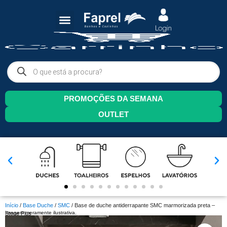
PROMOÇÕES DA SEMANA
OUTLET
Início
/
Base Duche
/
SMC
/ Base de duche antiderrapante SMC marmorizada preta –
Imagem meramente ilustrativa.
Stone Plus