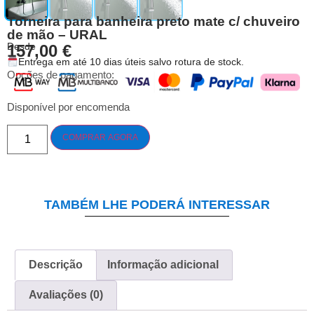
Torneira para banheira preto mate c/ chuveiro
de mão – URAL
Desde
157,00
€
Entrega em até 10 dias úteis salvo rotura de stock.
Opções de pagamento:
Disponível por encomenda
COMPRAR AGORA
TAMBÉM LHE PODERÁ INTERESSAR
Descrição
Informação adicional
Avaliações (0)