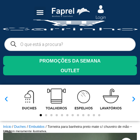
PROMOÇÕES DA SEMANA
OUTLET
Início
/
Duches
/
Embutidos
/ Torneira para banheira preto mate c/ chuveiro de mão –
Imagem meramente ilustrativa.
URAL