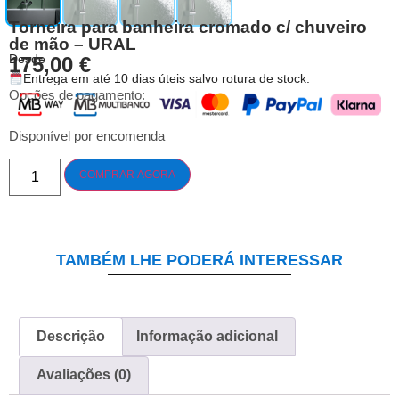
Torneira para banheira cromado c/ chuveiro
de mão – URAL
Desde
175,00
€
Entrega em até 10 dias úteis salvo rotura de stock.
Opções de pagamento:
Disponível por encomenda
COMPRAR AGORA
TAMBÉM LHE PODERÁ INTERESSAR
Descrição
Informação adicional
Avaliações (0)