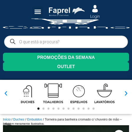
PROMOÇÕES DA SEMANA
OUTLET
Início
/
Duches
/
Embutidos
/ Torneira para banheira cromado c/ chuveiro de mão –
Imagem meramente ilustrativa.
URAL