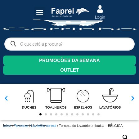
PROMOÇÕES DA SEMANA
OUTLET
Imagem meramente ilustrativa.
Início
/
Torneiras
/
Lavatório normal
/ Torneira de lavatório embutida – BÉLGICA