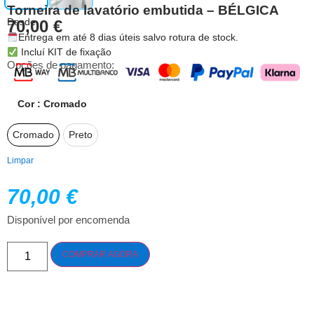
Torneira de lavatório embutida – BÉLGICA
Desde
70,00
€
Entrega em até 8 dias úteis salvo rotura de stock.
Incluí KIT de fixação
Opções de pagamento:
Cor
: Cromado
Cromado
Preto
Limpar
70,00
€
Disponível por encomenda
COMPRAR AGORA