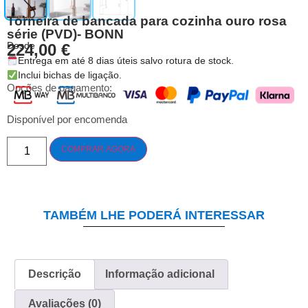
Torneira de bancada para cozinha ouro rosa
série (PVD)- BONN
Desde
224,00
€
Entrega em até 8 dias úteis salvo rotura de stock.
Inclui bichas de ligação.
Opções de pagamento:
Disponível por encomenda
COMPRAR AGORA
TAMBÉM LHE PODERÁ INTERESSAR
Descrição
Informação adicional
Avaliações (0)