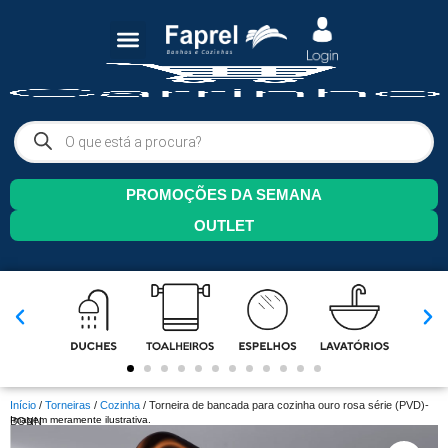
PROMOÇÕES DA SEMANA
OUTLET
Início
/
Torneiras
/
Cozinha
/ Torneira de bancada para cozinha ouro rosa série (PVD)-
Imagem meramente ilustrativa.
BONN