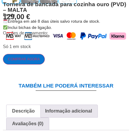
Torneira de bancada para cozinha ouro (PVD)
– MALTA
Desde
129,00
€
Entrega em até 8 dias úteis salvo rotura de stock.
Inclui bichas de ligação.
Opções de pagamento:
Só 1 em stock
COMPRAR AGORA
TAMBÉM LHE PODERÁ INTERESSAR
Descrição
Informação adicional
Avaliações (0)