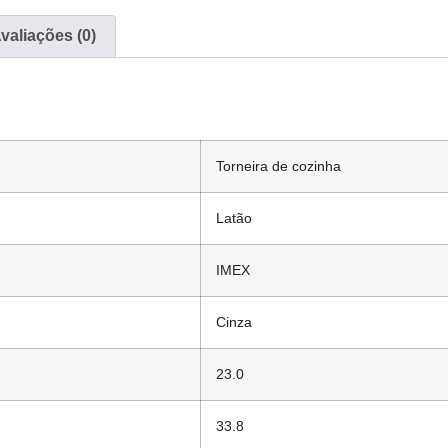
valiações (0)
Torneira de cozinha
Latão
IMEX
Cinza
23.0
33.8