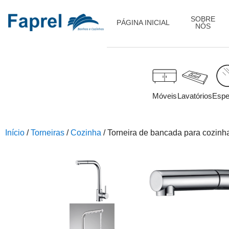
SOBRE
PÁGINA INICIAL
NÓS
Móveis
Lavatórios
Espe
Início
/
Torneiras
/
Cozinha
/ Torneira de bancada para cozi