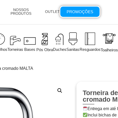
NOSSOS
PROMOÇÕES
OUTLET
PRODUTOS
lhos
Torneiras
Bases
Duches
Sanitas
Resguardos
Pós Obra
Toalheiros
nha cromado MALTA
Torneira d
cromado 
Entrega em até 8
Inclui bichas de