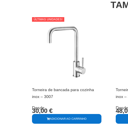
TAM
ÚLTIMAS UNIDADES!
ÚLTIMAS UNIDADES!
Torneira de bancada para cozinha
Tornei
inox – 3007
inox –
Desde
Desde
30,00
€
48,
ADICIONAR AO CARRINHO