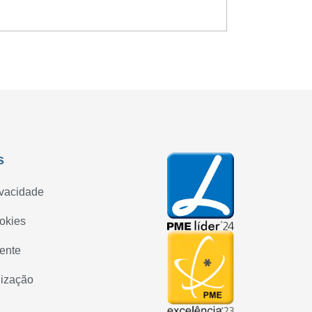
s
ivacidade
ookies
iente
lização