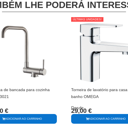
BÉM LHE PODERÁ INTERE
ÚLTIMAS UNIDADES!
ÚLTIMAS UNIDADES!
ra de bancada para cozinha
Torneira de lavatório para casa
 3021
banho OMEGA
Desde
00
€
29,00
€
ADICIONAR AO CARRINHO
ADICIONAR AO CARRINHO