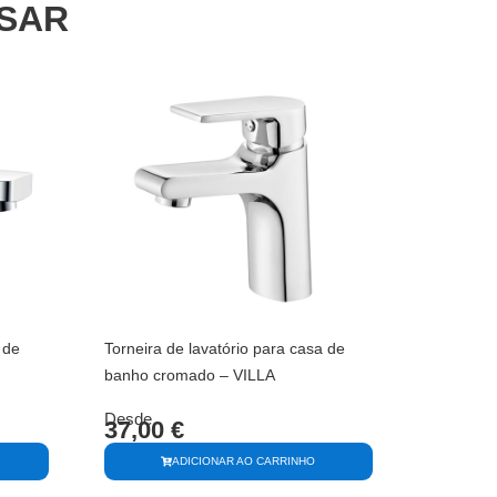
SSAR
 de
Torneira de lavatório para casa de
banho cromado – VILLA
Desde
37,00
€
ADICIONAR AO CARRINHO