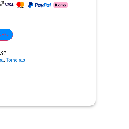
nto
ORA
197
ha
,
Torneiras