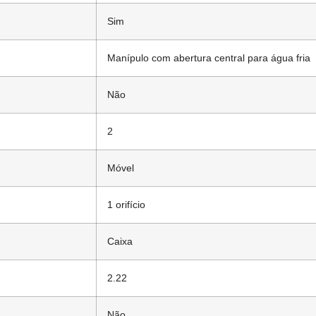
Sim
Manípulo com abertura central para água fria
Não
2
Móvel
1 orifício
Caixa
2.22
Não