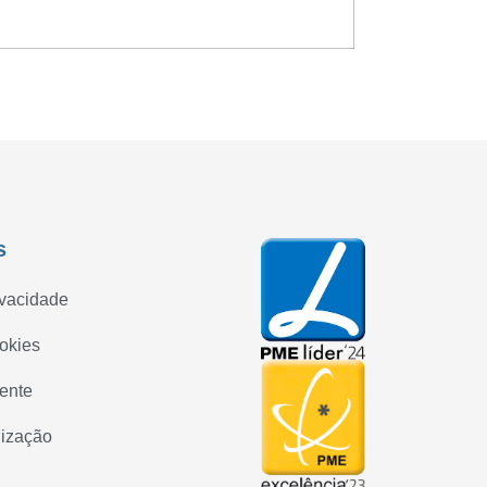
s
ivacidade
ookies
iente
lização