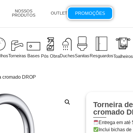
NOSSOS
PROMOÇÕES
OUTLET
PRODUTOS
lhos
Torneiras
Bases
Duches
Sanitas
Resguardos
Pós Obra
Toalheiros
nha cromado DROP
Torneira d
cromado 
Entrega em até 5
Inclui bichas de