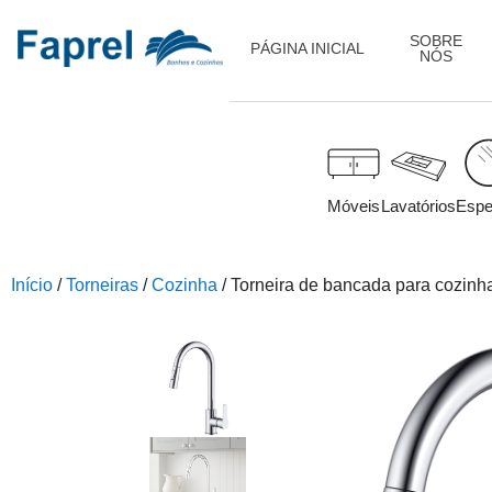
SOBRE
PÁGINA INICIAL
NÓS
Móveis
Lavatórios
Espe
Início
/
Torneiras
/
Cozinha
/ Torneira de bancada para cozi