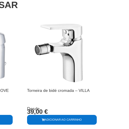
SSAR
GROVE
Torneira de bidé cromada – VILLA
Desde
39,00
€
ADICIONAR AO CARRINHO