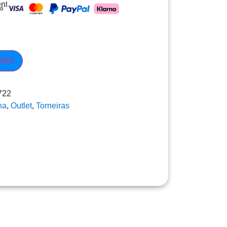
nto
ORA
722
ha
,
Outlet
,
Torneiras