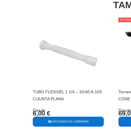
TAM
ÚLTIMA
ÚLTIMA
TUBO FLEXIVEL 1 1/4 – 32/40 A-103
Tornei
C/JUNTA PLANA
CONE
Desde
Desde
6,00
€
69,
ADICIONAR AO CARRINHO