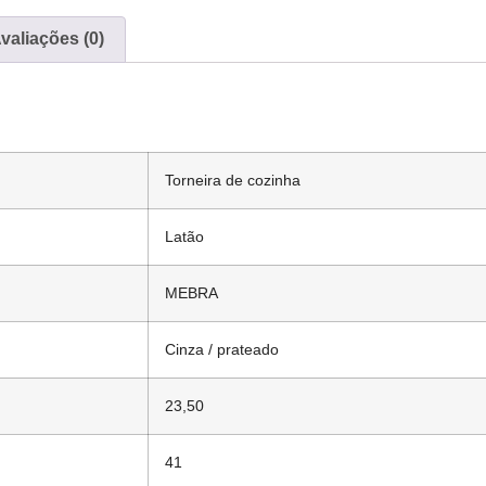
valiações (0)
Torneira de cozinha
Latão
MEBRA
Cinza / prateado
23,50
41