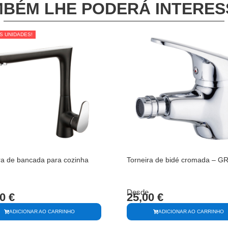
BÉM LHE PODERÁ INTERE
S UNIDADES!
S UNIDADES!
ra de bancada para cozinha
Torneira de bidé cromada – 
Desde
00
€
25,00
€
ADICIONAR AO CARRINHO
ADICIONAR AO CARRINHO