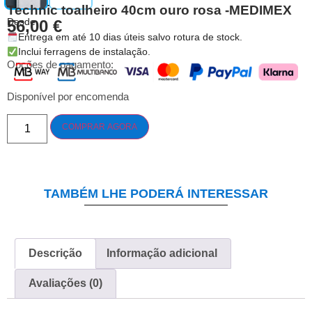
Technic toalheiro 40cm ouro rosa -MEDIMEX
Desde
56,00
€
Entrega em até 10 dias úteis salvo rotura de stock.
Inclui ferragens de instalação.
Opções de pagamento:
Disponível por encomenda
COMPRAR AGORA
TAMBÉM LHE PODERÁ INTERESSAR
Descrição
Informação adicional
Avaliações (0)