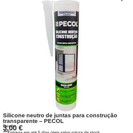
Silicone neutro de juntas para construção
transparente – PECOL
Desde
3,00
€
Entrega em até 5 dias úteis salvo rotura de stock.