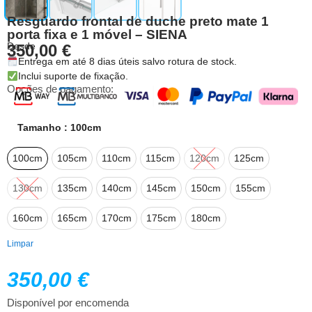
Resguardo frontal de duche preto mate 1
porta fixa e 1 móvel – SIENA
Desde
350,00
€
Entrega em até 8 dias úteis salvo rotura de stock.
Inclui suporte de fixação.
Opções de pagamento:
Tamanho
: 100cm
100cm
105cm
110cm
115cm
120cm
125cm
130cm
135cm
140cm
145cm
150cm
155cm
160cm
165cm
170cm
175cm
180cm
Limpar
350,00
€
Disponível por encomenda