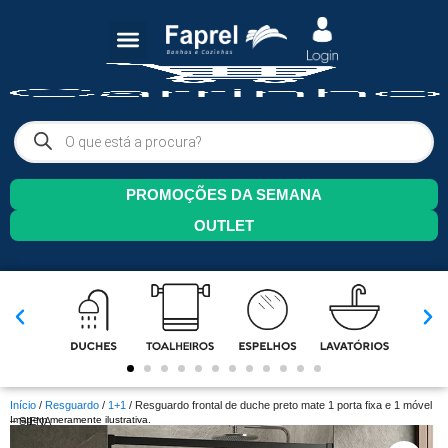
PROMOÇÕES DA SEMANA
OUTLET
Início
/
Resguardo
/
1+1
/ Resguardo frontal de duche preto mate 1 porta fixa e 1 móvel
Imagem meramente ilustrativa.
– SIENA