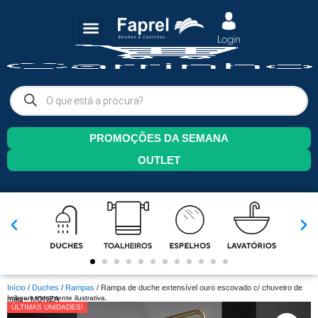
PROMOÇÕES DA SEMANA
OUTLET
Início
/
Duches
/
Rampas
/ Rampa de duche extensível ouro escovado c/ chuveiro de
Imagem meramente ilustrativa.
mão – MONZA
ÚLTIMAS UNIDADES!
ÚLTIMAS UNIDADES!