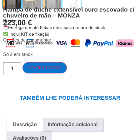
Rampa de duche extensível ouro escovado c/
chuveiro de mão – MONZA
Desde
223,00
€
Entrega em até 8 dias úteis salvo rotura de stock.
Inclui KIT de fixação
Opções de pagamento:
Só 2 em stock
COMPRAR AGORA
TAMBÉM LHE PODERÁ INTERESSAR
Descrição
Informação adicional
Avaliações (0)