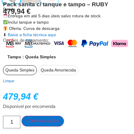
Pack sanita c/ tanque e tampo – RUBY
Desde
479,94
€
Entrega em até 5 dias úteis salvo rotura de stock.
Inclui tanque e tampo
Oferta: Curva de descarga
⬇
Baixe a ficha técnica aqui
Opções de pagamento:
Tampo
: Queda Simples
Queda Simples
Queda Amortecida
Limpar
479,94
€
Disponível por encomenda
COMPRAR AGORA