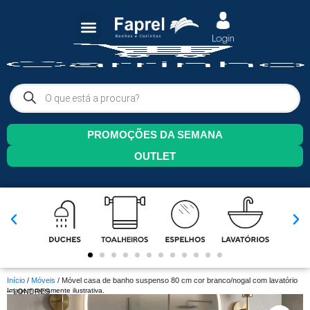
PROMOÇÕES DA SEMANA
OUTLET
Início
/
Móveis
/ Móvel casa de banho suspenso 80 cm cor branco/nogal com lavatório
Imagem meramente ilustrativa.
– LONDRES