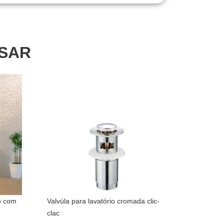
SSAR
o com
Valvúla para lavatório cromada clic-
clac