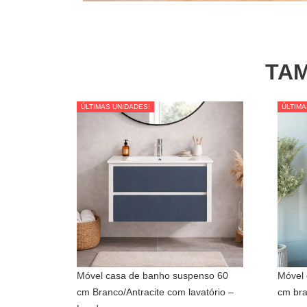
TAM
ÚLTIMAS UNIDADES!
ÚLTIMAS UNIDADES!
ÚLTIMA
ÚLTIMA
Móvel casa de banho suspenso 60
Móvel 
cm Branco/Antracite com lavatório –
cm bra