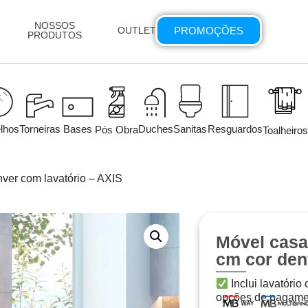
NOSSOS
PROMOÇÕES
OUTLET
PRODUTOS
lhos
Torneiras
Bases
Duches
Sanitas
Resguardos
Pós Obra
Toalheiros
ver com lavatório – AXIS
Móvel casa
cm cor den
Inclui lavatório
opções de pagame