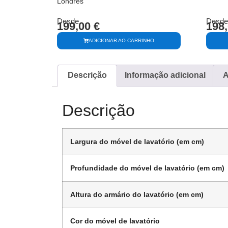
Londres
Desde
Desde
199,00
€
198
ADICIONAR AO CARRINHO
Descrição
Informação adicional
A
Descrição
Largura do móvel de lavatório (em cm)
Profundidade do móvel de lavatório (em cm)
Altura do armário do lavatório (em cm)
Cor do móvel de lavatório