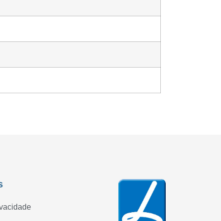
s
ivacidade