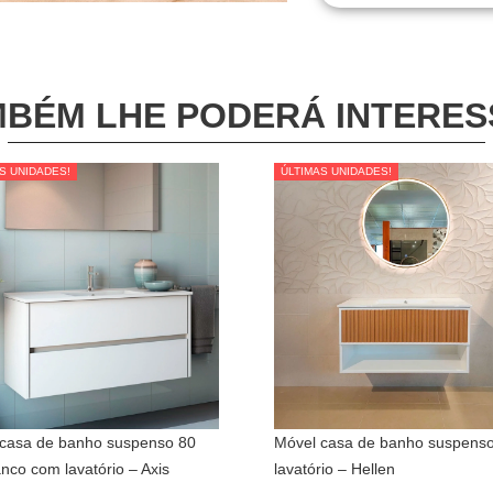
BÉM LHE PODERÁ INTERE
S UNIDADES!
S UNIDADES!
ÚLTIMAS UNIDADES!
ÚLTIMAS UNIDADES!
casa de banho suspenso 80
Móvel casa de banho suspens
nco com lavatório – Axis
lavatório – Hellen