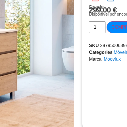
Desde
299,00
€
Disponível por enc
COMP
SKU
2979500689
Categories
Móvei
Marca:
Moovlux