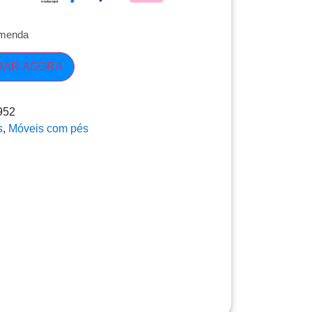
omenda
RAR AGORA
952
s
,
Móveis com pés