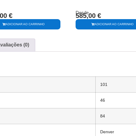
Desde
,00
€
585,00
€
ADICIONAR AO CARRINHO
ADICIONAR AO CARRINHO
valiações (0)
101
46
84
Denver