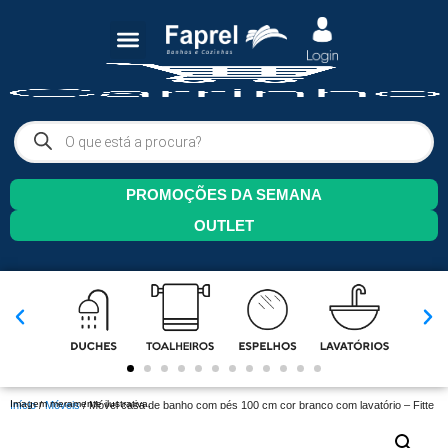
PROMOÇÕES DA SEMANA
OUTLET
Imagem meramente ilustrativa.
Início
/
Móveis
/ Móvel casa de banho com pés 100 cm cor branco com lavatório – Fitte