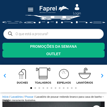
PROMOÇÕES DA SEMANA
OUTLET
Início
/
Lavatórios
/
Pousar
/ Lavatório de pousar redondo branco para casa de banho –
Imagem meramente ilustrativa.
FARO