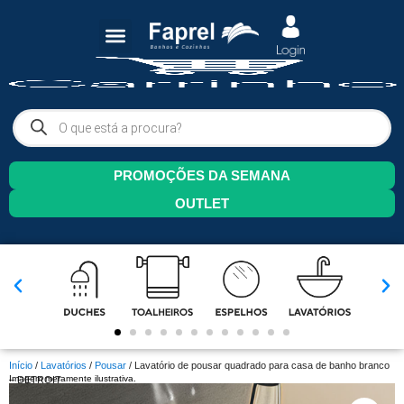
PROMOÇÕES DA SEMANA
OUTLET
Início
/
Lavatórios
/
Pousar
/ Lavatório de pousar quadrado para casa de banho branco
Imagem meramente ilustrativa.
– DETROIT