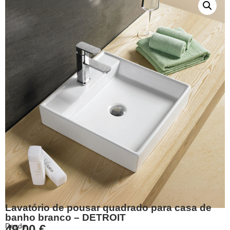
Lavatório de pousar quadrado para casa de
banho branco – DETROIT
Desde
49,00
€