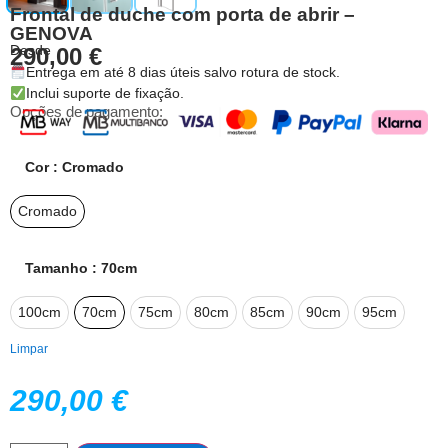
Frontal de duche com porta de abrir –
GENOVA
Desde
290,00
€
Entrega em até 8 dias úteis salvo rotura de stock.
Inclui suporte de fixação.
Opções de pagamento:
Cor
: Cromado
Cromado
Tamanho
: 70cm
100cm
70cm
75cm
80cm
85cm
90cm
95cm
Limpar
290,00
€