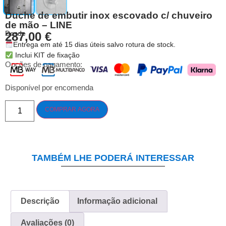
Duche de embutir inox escovado c/ chuveiro
de mão – LINE
Desde
287,00
€
Entrega em até 15 dias úteis salvo rotura de stock.
Inclui KIT de fixação
Opções de pagamento:
Disponível por encomenda
COMPRAR AGORA
TAMBÉM LHE PODERÁ INTERESSAR
Descrição
Informação adicional
Avaliações (0)