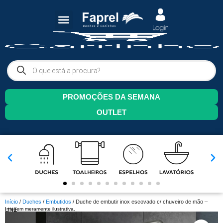
PROMOÇÕES DA SEMANA
OUTLET
Início
/
Duches
/
Embutidos
/ Duche de embutir inox escovado c/ chuveiro de mão –
Imagem meramente ilustrativa.
LINE