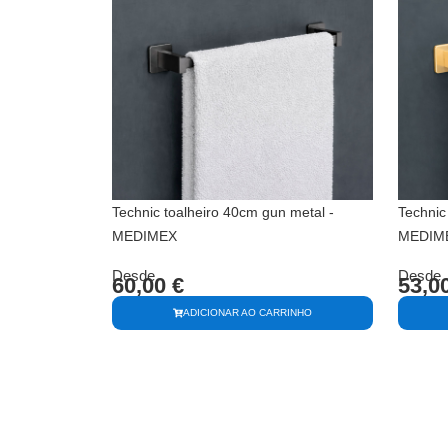
Technic toalheiro 40cm gun metal -
Technic
MEDIMEX
MEDIM
Desde
Desde
60,00
€
53,0
ADICIONAR AO CARRINHO