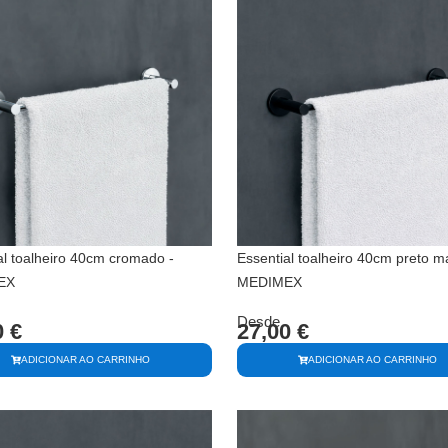
al toalheiro 40cm cromado -
Essential toalheiro 40cm preto ma
EX
MEDIMEX
Desde
0
€
27,00
€
ADICIONAR AO CARRINHO
ADICIONAR AO CARRINHO