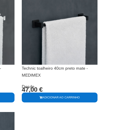
-
Technic toalheiro 40cm preto mate -
MEDIMEX
Desde
47,00
€
ADICIONAR AO CARRINHO