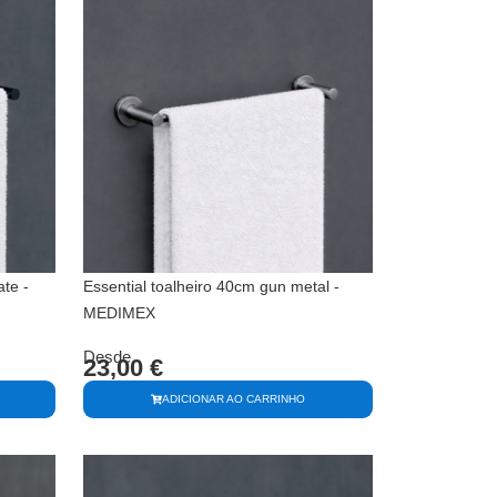
te -
Essential toalheiro 40cm gun metal -
MEDIMEX
Desde
23,00
€
ADICIONAR AO CARRINHO