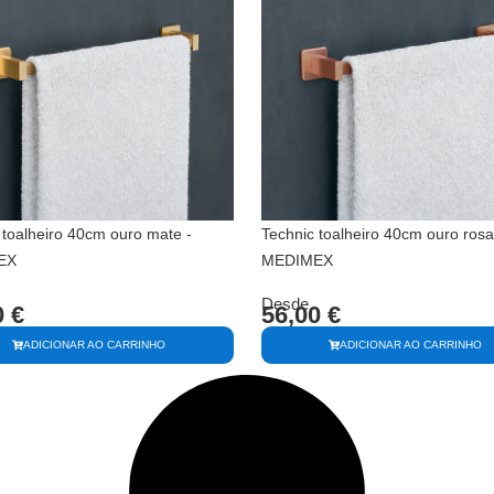
 toalheiro 40cm ouro mate -
Technic toalheiro 40cm ouro rosa
EX
MEDIMEX
Desde
0
€
56,00
€
ADICIONAR AO CARRINHO
ADICIONAR AO CARRINHO