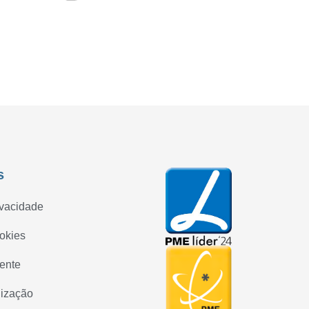
s
ivacidade
ookies
iente
lização