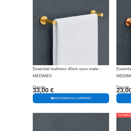
Essential toalheiro 40cm ouro mate -
Essenti
MEDIMEX
MEDIM
Desde
Desde
33,00
€
23,0
ADICIONAR AO CARRINHO
ÚLTIMAS