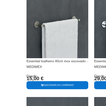
Essential toalheiro 40cm inox escovado -
Essenti
MEDIMEX
MEDIM
Desde
Desde
15,00
€
29,0
ADICIONAR AO CARRINHO