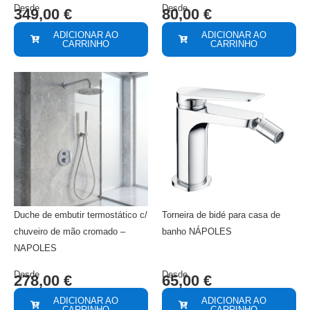
Desde
Desde
349,00
€
80,00
€
ADICIONAR AO
ADICIONAR AO
CARRINHO
CARRINHO
Duche de embutir termostático c/
Torneira de bidé para casa de
chuveiro de mão cromado –
banho NÁPOLES
NAPOLES
Desde
Desde
278,00
€
65,00
€
ADICIONAR AO
ADICIONAR AO
CARRINHO
CARRINHO