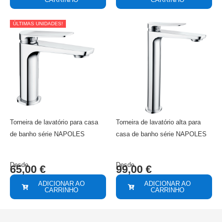
ÚLTIMAS UNIDADES!
Torneira de lavatório para casa
Torneira de lavatório alta para
de banho série NAPOLES
casa de banho série NAPOLES
Desde
Desde
65,00
€
99,00
€
ADICIONAR AO
ADICIONAR AO
CARRINHO
CARRINHO