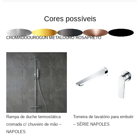
Cores possíveis
CROMADO
OURO
GUN METAL
OURO ROSA
PRETO
Rampa de duche termostática
Torneira de lavatório para embutir
cromada c/ chuveiro de mão –
– SÉRIE NAPOLES
NAPOLES