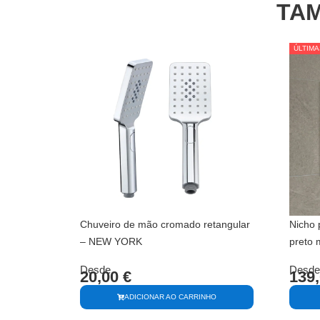
TAM
ÚLTIMA
ÚLTIMA
Chuveiro de mão cromado retangular
Nicho
– NEW YORK
preto
Desde
Desde
20,00
€
139
ADICIONAR AO CARRINHO