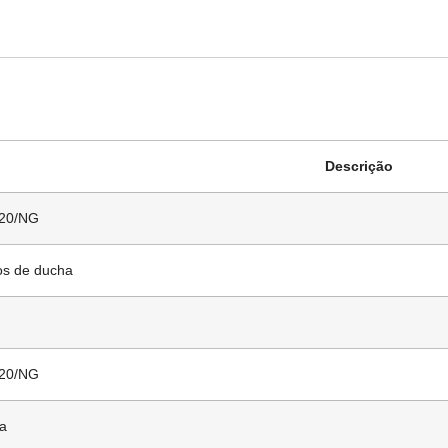
Descrição
20/NG
s de ducha
20/NG
na