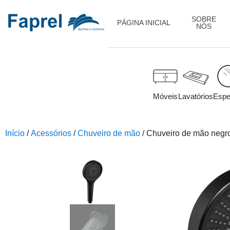
SOBRE
PÁGINA INICIAL
NÓS
Móveis
Lavatórios
Espe
Início
/
Acessórios
/
Chuveiro de mão
/ Chuveiro de mão negr