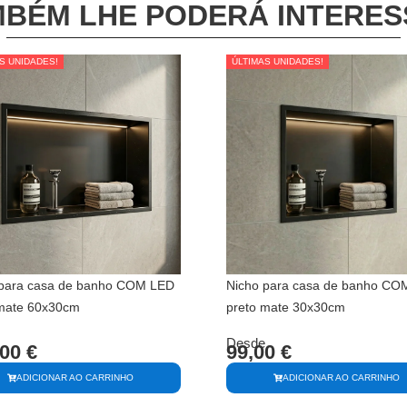
BÉM LHE PODERÁ INTERE
S UNIDADES!
S UNIDADES!
ÚLTIMAS UNIDADES!
ÚLTIMAS UNIDADES!
 para casa de banho COM LED
Nicho para casa de banho CO
 mate 60x30cm
preto mate 30x30cm
Desde
,00
€
99,00
€
ADICIONAR AO CARRINHO
ADICIONAR AO CARRINHO