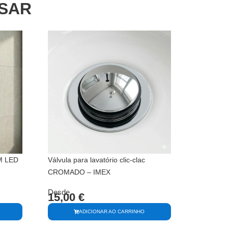
SSAR
M LED
Válvula para lavatório clic-clac
CROMADO – IMEX
Desde
15,00
€
ADICIONAR AO CARRINHO