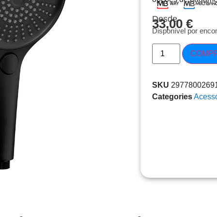
Desde
33,00
€
Disponível por enc
COMP
SKU
2977800269
Categories
Acessó