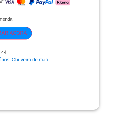
omenda
RAR AGORA
144
rios
,
Chuveiro de mão