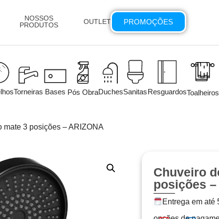
NOSSOS
PROMOÇÕES
OUTLET
PRODUTOS
lhos
Torneiras
Bases
Duches
Sanitas
Resguardos
Pós Obra
Toalheiros
o mate 3 posições – ARIZONA
Chuveiro d
posições 
Entrega em até 5
opções de pagame