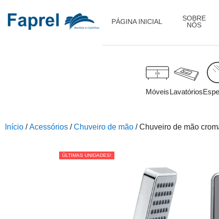
SOBRE
PÁGINA INICIAL
NÓS
Móveis
Lavatórios
Espe
Início
/
Acessórios
/
Chuveiro de mão
/ Chuveiro de mão cro
ÚLTIMAS UNIDADES!