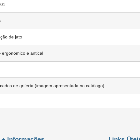
01
s
ição de jato
 ergonómico e antical
ficados de grifería (imagem apresentada no catálogo)
+ Informações
Links Útei