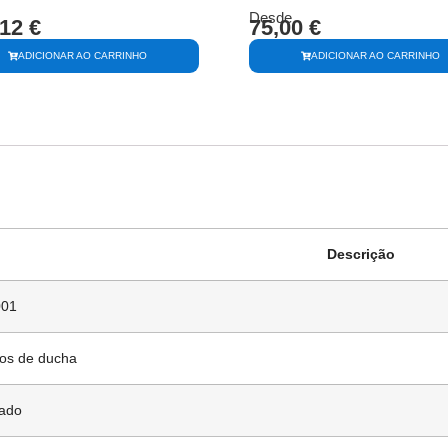
Desde
,12
€
75,00
€
ADICIONAR AO CARRINHO
ADICIONAR AO CARRINHO
Descrição
01
os de ducha
ado