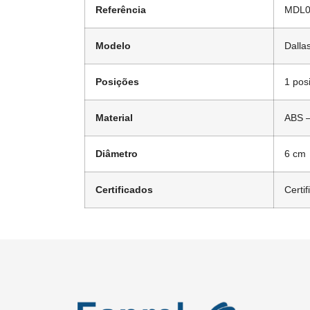
Referência
MDL0
Modelo
Dalla
Posições
1 pos
Material
ABS –
Diâmetro
6 cm
Certificados
Certi