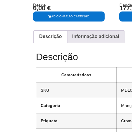
Desde
Desde
6,00
€
177
ADICIONAR AO CARRINHO
Descrição
Informação adicional
Descrição
Características
SKU
MDL0
Categoria
Mang
Etiqueta
Crom