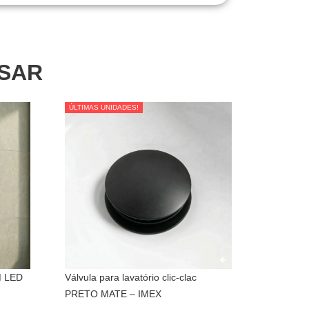
SSAR
ÚLTIMAS UNIDADES!
ÚLTIMAS UNIDADES!
M LED
Válvula para lavatório clic-clac
PRETO MATE – IMEX