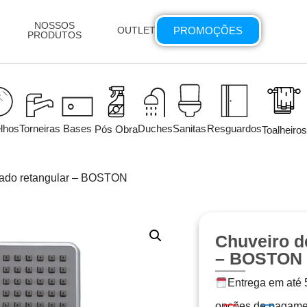
NOSSOS
PROMOÇÕES
OUTLET
PRODUTOS
lhos
Torneiras
Bases
Duches
Sanitas
Resguardos
Pós Obra
Toalheiros
mado retangular – BOSTON
Chuveiro d
– BOSTON
Entrega em até 5
opções de pagame