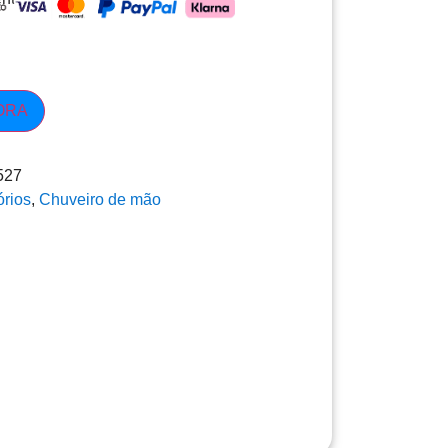
ORA
527
rios
,
Chuveiro de mão