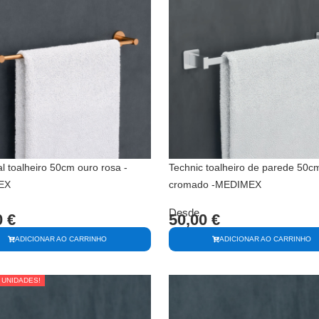
al toalheiro 50cm ouro rosa -
Technic toalheiro de parede 50c
EX
cromado -MEDIMEX
Desde
0
€
50,00
€
ADICIONAR AO CARRINHO
ADICIONAR AO CARRINHO
 UNIDADES!