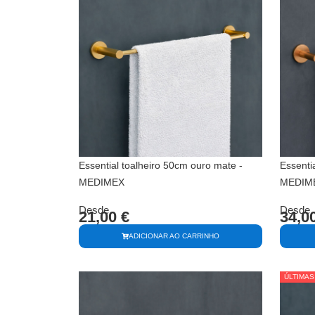
Essential toalheiro 50cm ouro mate -
Essenti
MEDIMEX
MEDIM
Desde
Desde
21,00
€
34,0
ADICIONAR AO CARRINHO
ÚLTIMAS