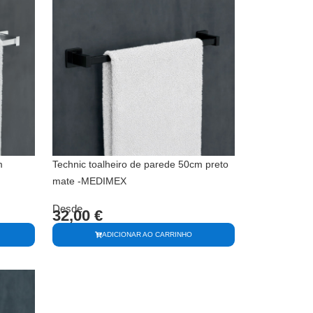
m
Technic toalheiro de parede 50cm preto
mate -MEDIMEX
Desde
32,00
€
ADICIONAR AO CARRINHO