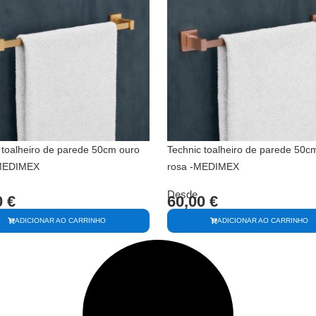
 toalheiro de parede 50cm ouro
Technic toalheiro de parede 50c
MEDIMEX
rosa -MEDIMEX
Desde
0
€
60,00
€
ADICIONAR AO CARRINHO
ADICIONAR AO CARRINHO