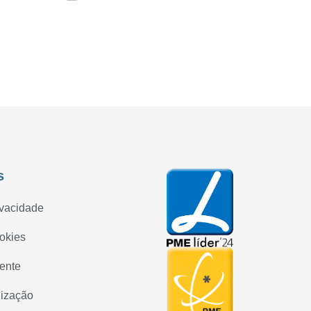
s
ivacidade
ookies
iente
lização