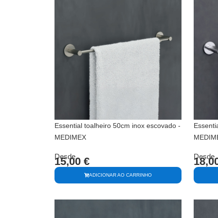
Essential toalheiro 50cm inox escovado -
Essenti
MEDIMEX
MEDIM
Desde
Desde
15,00
€
18,0
ADICIONAR AO CARRINHO