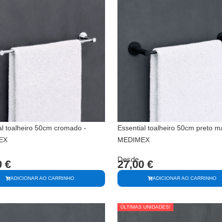
al toalheiro 50cm cromado -
Essential toalheiro 50cm preto ma
EX
MEDIMEX
Desde
0
€
27,00
€
ADICIONAR AO CARRINHO
ADICIONAR AO CARRINHO
ÚLTIMAS UNIDADES!