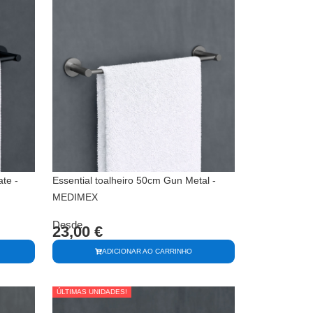
te -
Essential toalheiro 50cm Gun Metal -
MEDIMEX
Desde
23,00
€
ADICIONAR AO CARRINHO
ÚLTIMAS UNIDADES!