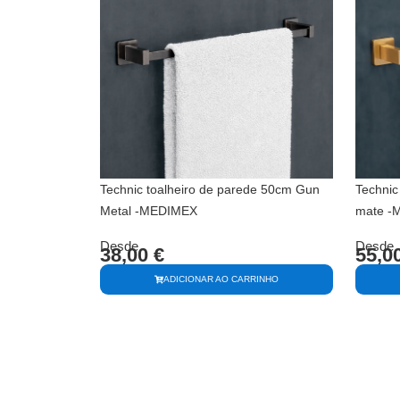
Technic toalheiro de parede 50cm Gun
Technic
Metal -MEDIMEX
mate -
Desde
Desde
38,00
€
55,0
ADICIONAR AO CARRINHO